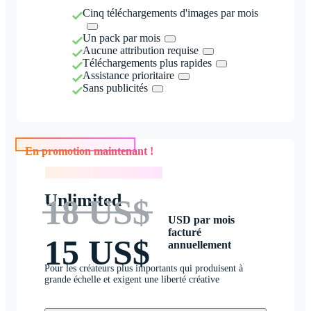
Cinq téléchargements d'images par mois
Un pack par mois
Aucune attribution requise
Téléchargements plus rapides
Assistance prioritaire
Sans publicités
En promotion maintenant !
En promotion maintenant !
Unlimited
18 US$
USD par mois
facturé
15 US$
annuellement
Pour les créateurs plus importants qui produisent à
grande échelle et exigent une liberté créative