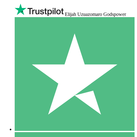
Elijah Uzuazomaro Godspower