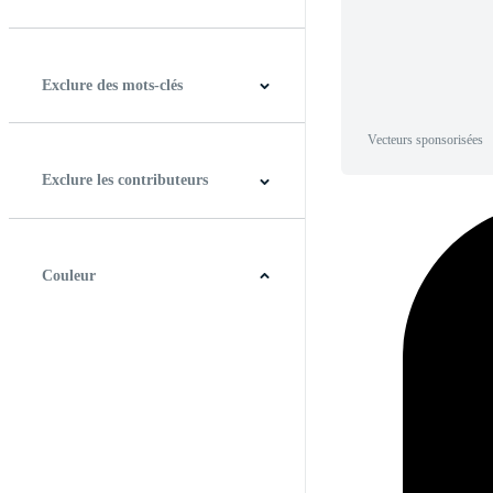
Horizontal
Verticale
Carré
Panoramique
Exclure des mots-clés
Vecteurs sponsorisées
Exclure les contributeurs
Couleur