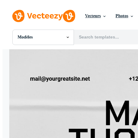
Vecteurs
Photos
Modèles
Toutes Images
Photos
PNGs
PSDs
SVGs
Modèles
Vecteurs
Vidéos
Motion graphics
Images Éditoriales
Événements Éditoriaux