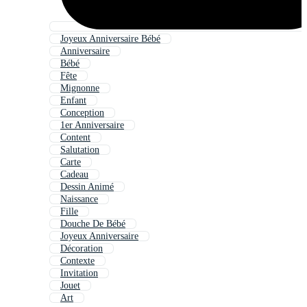
Joyeux Anniversaire Bébé
Anniversaire
Bébé
Fête
Mignonne
Enfant
Conception
1er Anniversaire
Content
Salutation
Carte
Cadeau
Dessin Animé
Naissance
Fille
Douche De Bébé
Joyeux Anniversaire
Décoration
Contexte
Invitation
Jouet
Art