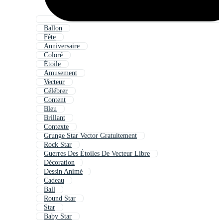
Ballon
Fête
Anniversaire
Coloré
Étoile
Amusement
Vecteur
Célébrer
Content
Bleu
Brillant
Contexte
Grunge Star Vector Gratuitement
Rock Star
Guerres Des Étoiles De Vecteur Libre
Décoration
Dessin Animé
Cadeau
Ball
Round Star
Star
Baby Star