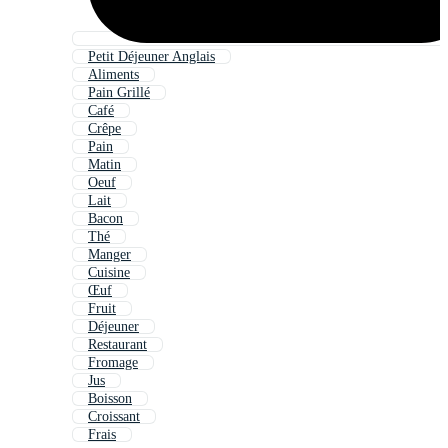
Petit Déjeuner Anglais
Aliments
Pain Grillé
Café
Crêpe
Pain
Matin
Oeuf
Lait
Bacon
Thé
Manger
Cuisine
Œuf
Fruit
Déjeuner
Restaurant
Fromage
Jus
Boisson
Croissant
Frais