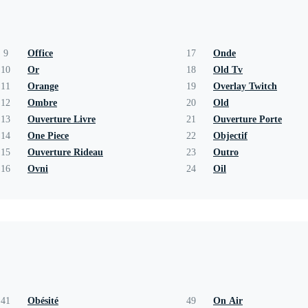
9
Office
17
Onde
10
Or
18
Old Tv
11
Orange
19
Overlay Twitch
12
Ombre
20
Old
13
Ouverture Livre
21
Ouverture Porte
14
One Piece
22
Objectif
15
Ouverture Rideau
23
Outro
16
Ovni
24
Oil
41
Obésité
49
On Air