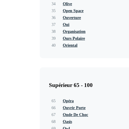
34
Olive
35
Open Space
36
Ouverture
37
Oui
38
Organisation
39
Ours Polaire
40
Oriental
Supérieur 65 - 100
65
Opéra
66
Ouvrir Porte
67
Onde De Choc
68
Oasis
69
Owl