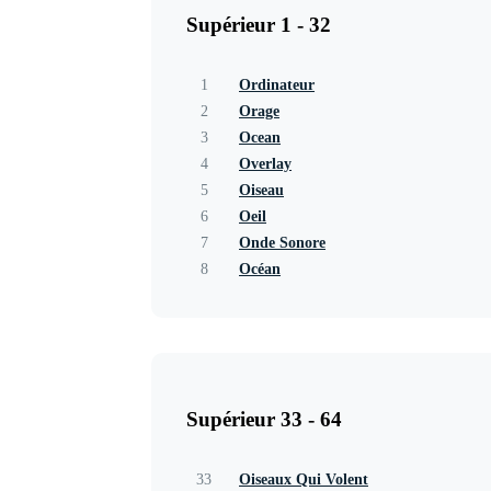
Supérieur 1 - 32
1
Ordinateur
2
Orage
3
Ocean
4
Overlay
5
Oiseau
6
Oeil
7
Onde Sonore
8
Océan
Supérieur 33 - 64
33
Oiseaux Qui Volent