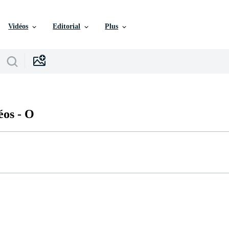
Vidéos
Editorial
Plus
éos -
O