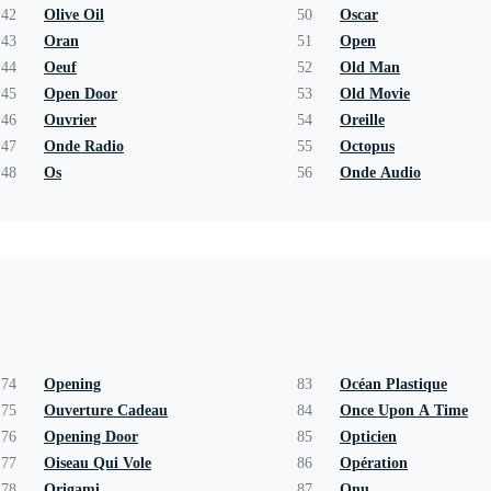
42
Olive Oil
50
Oscar
43
Oran
51
Open
44
Oeuf
52
Old Man
45
Open Door
53
Old Movie
46
Ouvrier
54
Oreille
47
Onde Radio
55
Octopus
48
Os
56
Onde Audio
74
Opening
83
Océan Plastique
75
Ouverture Cadeau
84
Once Upon A Time
76
Opening Door
85
Opticien
77
Oiseau Qui Vole
86
Opération
78
Origami
87
Onu