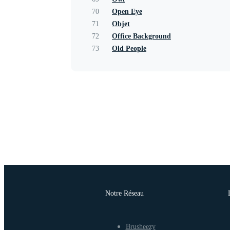
70
Open Eye
71
Objet
72
Office Background
73
Old People
Notre Réseau
Brusheezy