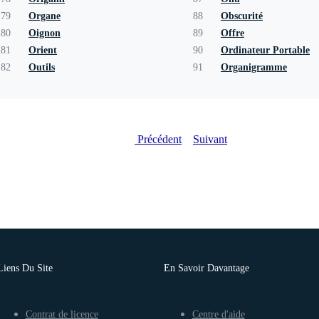
79
Organe
88
Obscurité
80
Oignon
89
Offre
81
Orient
90
Ordinateur Portable
82
Outils
91
Organigramme
Précédent
Suivant
Liens Du Site
En Savoir Davantage
Contrat de licence
Centre d'aide