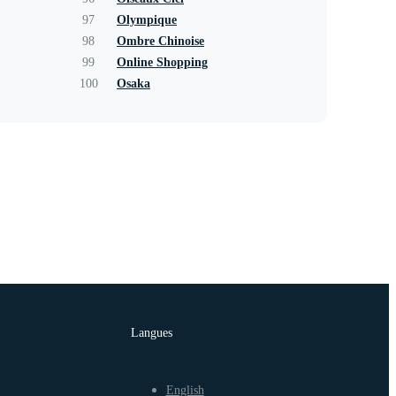
97
Olympique
98
Ombre Chinoise
99
Online Shopping
100
Osaka
Langues
English