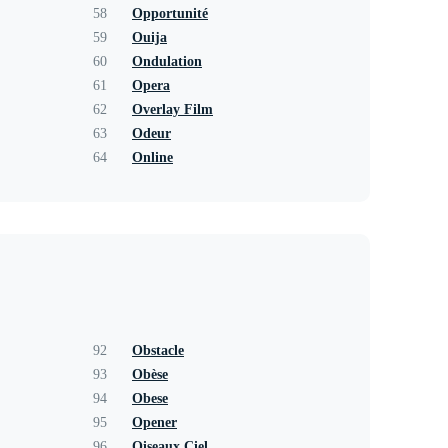
58
Opportunité
59
Ouija
60
Ondulation
61
Opera
62
Overlay Film
63
Odeur
64
Online
92
Obstacle
93
Obèse
94
Obese
95
Opener
96
Oiseaux Ciel