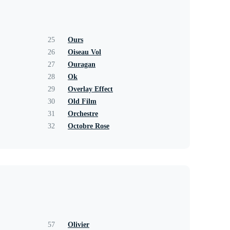
25
Ours
26
Oiseau Vol
27
Ouragan
28
Ok
29
Overlay Effect
30
Old Film
31
Orchestre
32
Octobre Rose
57
Olivier