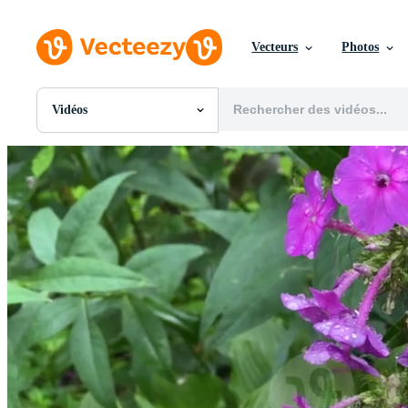
Vecteurs
Photos
Vidéos
Toutes Images
Photos
PNGs
PSDs
SVGs
Modèles
Vecteurs
Vidéos
Motion graphics
Images Éditoriales
Événements Éditoriaux