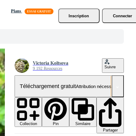
Plans
Inscription
Connecter
Victoria Koltsova
Suivre
9 192 Ressources
Téléchargement gratuit
Attribution nécessaire
Collection
Similaire
Pin
Partager