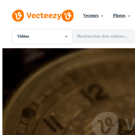
Vecteurs
Photos
Vidéos
Toutes Images
Photos
PNGs
PSDs
SVGs
Modèles
Vecteurs
Vidéos
Motion graphics
Images Éditoriales
Événements Éditoriaux