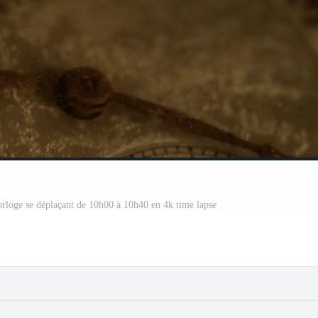
horloge se déplaçant de 10h00 à 10h40 en 4k time lapse