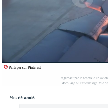
Partager sur Pinterest
regardant par la fenêtre d'un avion
décollage ou l'atterrissage. vue de
Mots-clés associés