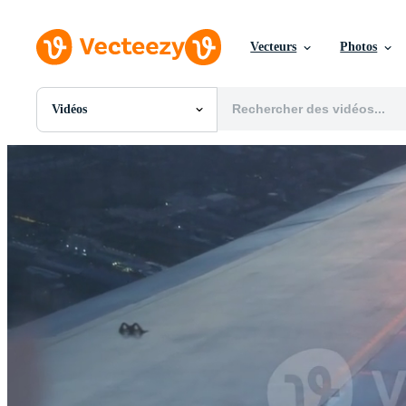
Vecteurs
Photos
Vidéos
Toutes Images
Photos
PNGs
PSDs
SVGs
Modèles
Vecteurs
Vidéos
Motion graphics
Images Éditoriales
Événements Éditoriaux