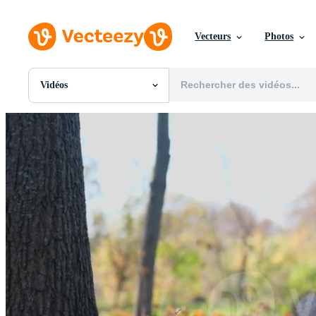
Vecteurs
Photos
Vidéos
Toutes Images
Photos
PNGs
PSDs
SVGs
Modèles
Vecteurs
Vidéos
Motion graphics
Images Éditoriales
Événements Éditoriaux