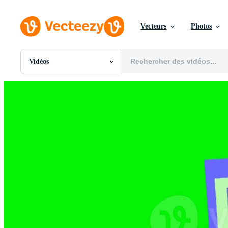
Vecteurs
Photos
Vidéos
Toutes Images
Photos
PNGs
PSDs
SVGs
Modèles
Vecteurs
Vidéos
Motion graphics
Images Éditoriales
Événements Éditoriaux