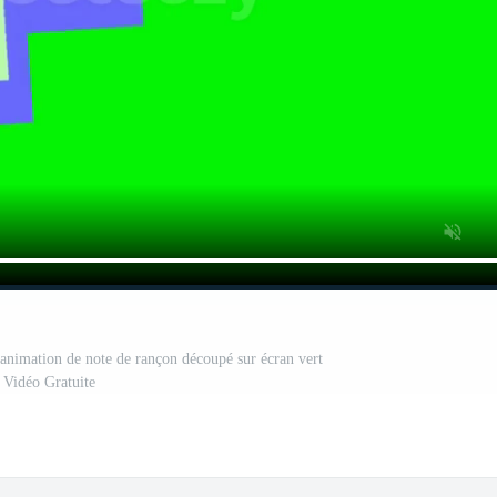
'animation de note de rançon découpé sur écran vert
Vidéo Gratuite