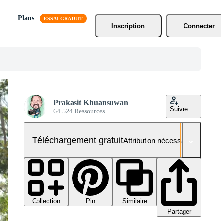
Plans
Inscription
Connecter
Prakasit Khuansuwan
Suivre
64 524 Ressources
Téléchargement gratuit
Attribution nécessaire
Collection
Similaire
Pin
Partager