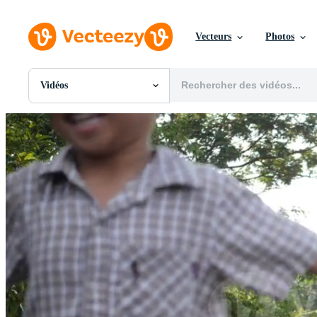
Vecteurs
Photos
Vidéos
Toutes Images
Photos
PNGs
PSDs
SVGs
Modèles
Vecteurs
Vidéos
Motion graphics
Images Éditoriales
Événements Éditoriaux