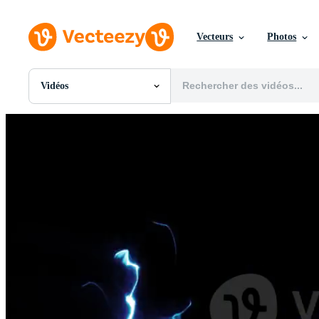
Vecteurs
Photos
Vidéos
Toutes Images
Photos
PNGs
PSDs
SVGs
Modèles
Vecteurs
Vidéos
Motion graphics
Images Éditoriales
Événements Éditoriaux