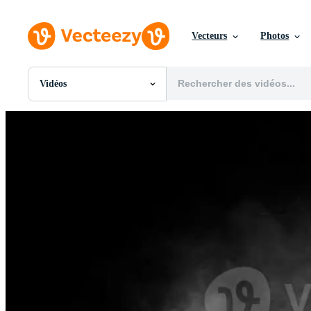
Vecteurs
Photos
Vidéos
Toutes Images
Photos
PNGs
PSDs
SVGs
Modèles
Vecteurs
Vidéos
Motion graphics
Images Éditoriales
Événements Éditoriaux