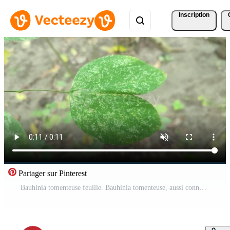
Inscription
Partager sur Pinterest
Bauhinia tomenteuse feuille. Bauhinia tomenteuse, aussi connu comme Jaune Bauhinia ou Jaune cloche orchidée arbre, est une espèce de plante dans le famille fabacées. Vidéo Gratuite