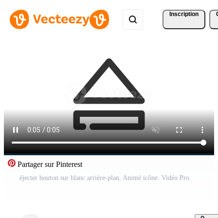
Inscription
Partager sur Pinterest
éjecter bouton sur blanc arrière-plan, Animé icône. Vidéo Pro