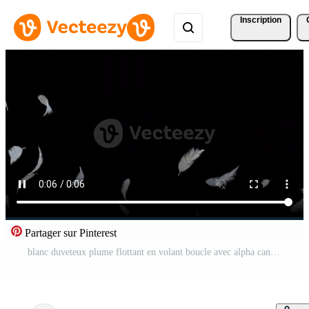
Inscription
Partager sur Pinterest
blanc duveteux plume flottant en volant boucle avec alpha canal Vidéo Pro