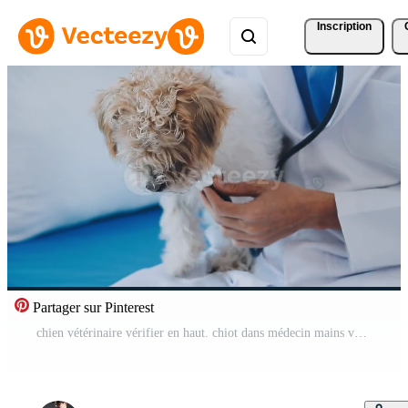
Inscription
Partager sur Pinterest
chien vétérinaire vérifier en haut. chiot dans médecin mains vétérinaire clinique. vétérinaire médecin en portant noir chiot à vérifier santé, mammifère animal animaux domestiques. vétérinaire médecin avec stéthoscope. longue la toile bannière copie espace blanc Contexte. Vidéo Gratuite