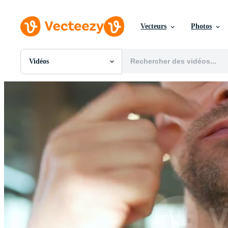
Vecteurs
Photos
Vidéos
Toutes Images
Photos
PNGs
PSDs
SVGs
Modèles
Vecteurs
Vidéos
Motion graphics
Images Éditoriales
Événements Éditoriaux