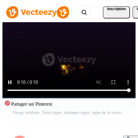
Inscription
Partager sur Pinterest
Vierge symbole, Terre signe, zodiaque signe, signe de le horoscope fabriqué de embrasé d'or particules disparaître et dissoudre sur reflétant sol Contexte. Vidéo Pro