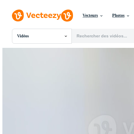
Vecteurs
Photos
Vidéos
Toutes Images
Photos
PNGs
PSDs
SVGs
Modèles
Vecteurs
Vidéos
Motion graphics
Images Éditoriales
Événements Éditoriaux