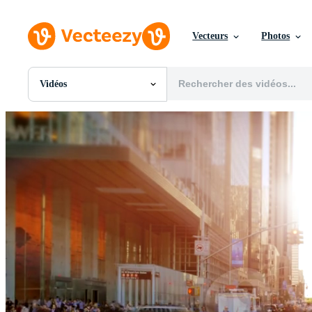
Vecteurs
Photos
Vidéos
Toutes Images
Photos
PNGs
PSDs
SVGs
Modèles
Vecteurs
Vidéos
Motion graphics
Images Éditoriales
Événements Éditoriaux