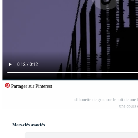
Partager sur Pinterest
silhouette de grue sur le toit de une
une cours 
Mots-clés associés