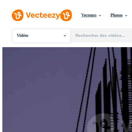
Vecteurs
Photos
Vidéos
Toutes Images
Photos
PNGs
PSDs
SVGs
Modèles
Vecteurs
Vidéos
Motion graphics
Images Éditoriales
Événements Éditoriaux