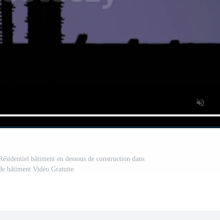
 Résidentiel bâtiment en dessous de construction dans
de bâtiment Vidéo Gratuite