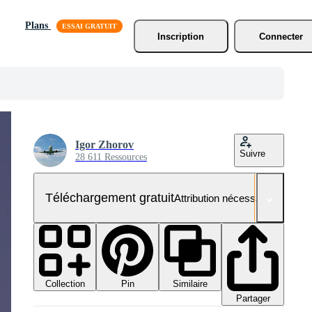
Plans
Inscription
Connecter
Igor Zhorov
Suivre
28 611 Ressources
Téléchargement gratuit
Attribution nécessaire
Collection
Similaire
Pin
Partager