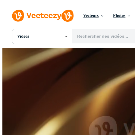
Vecteurs
Photos
Vidéos
Toutes Images
Photos
PNGs
PSDs
SVGs
Modèles
Vecteurs
Vidéos
Motion graphics
Images Éditoriales
Événements Éditoriaux