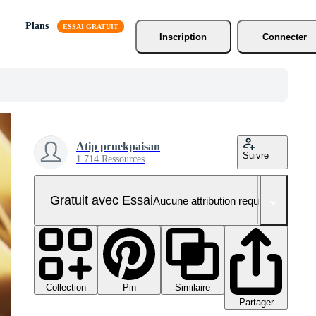
Plans
Inscription
Connecter
Atip pruekpaisan
Suivre
1 714 Ressources
Gratuit avec Essai
Aucune attribution requise
Collection
Similaire
Pin
Partager