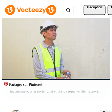
Inscription
Partager sur Pinterest
indonésien ouvrier porter gilet et blanc casque vérifier rapport puis ressentir assoiffé, boisson minéral l'eau. le métrage est adapté à utilisation pour ingénieur et sécurité contenu médias. Vidéo Gratuite