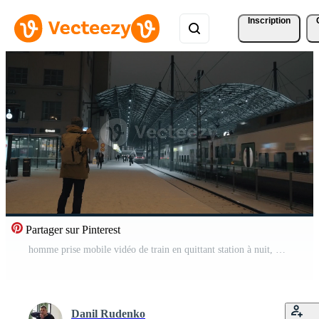
Inscription
Partager sur Pinterest
homme prise mobile vidéo de train en quittant station à nuit, Helsinki Vidéo Pro
Danil Rudenko