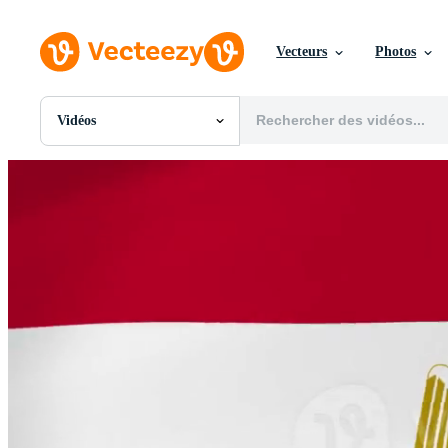
Vecteurs
Photos
Vidéos
Toutes Images
Photos
PNGs
PSDs
SVGs
Modèles
Vecteurs
Vidéos
Motion graphics
Images Éditoriales
Événements Éditoriaux