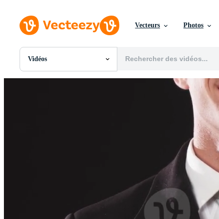
Vecteurs
Photos
Vidéos
Toutes Images
Photos
PNGs
PSDs
SVGs
Modèles
Vecteurs
Vidéos
Motion graphics
Images Éditoriales
Événements Éditoriaux