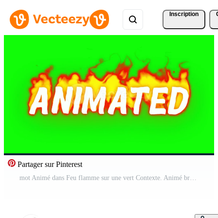
Inscription
Partager sur Pinterest
mot Animé dans Feu flamme sur une vert Contexte. Animé brûlant ou engloutir dans flammes tout casquettes texte Feu. Vidéo Gratuite