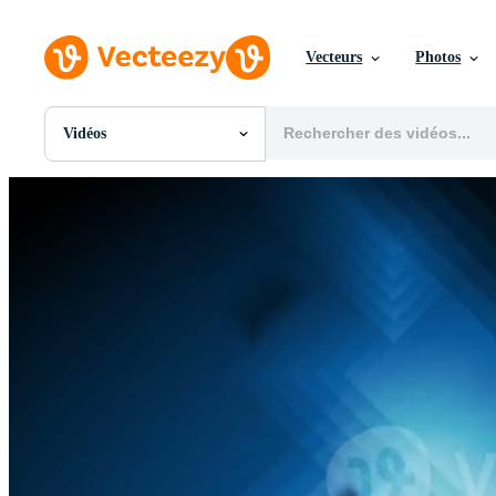
Vecteurs
Photos
Vidéos
Toutes Images
Photos
PNGs
PSDs
SVGs
Modèles
Vecteurs
Vidéos
Motion graphics
Images Éditoriales
Événements Éditoriaux