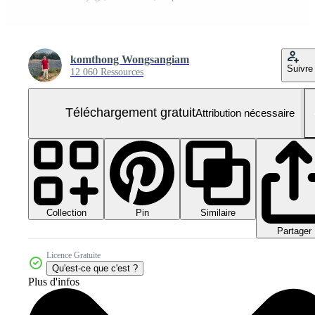
komthong Wongsangiam
Suivre
12 060 Ressources
Téléchargement gratuit
Attribution nécessaire
Collection
Similaire
Pin
Partager
Licence Gratuite
Qu'est-ce que c'est ?
Plus d'infos