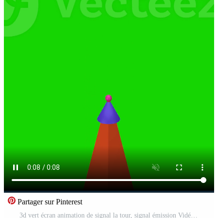
Partager sur Pinterest
3d vert écran animation de signal la tour, signal émission Vidéo Gratuite