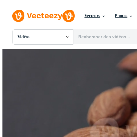
Vecteurs
Photos
Vidéos
Toutes Images
Photos
PNGs
PSDs
SVGs
Modèles
Vecteurs
Vidéos
Motion graphics
Images Éditoriales
Événements Éditoriaux