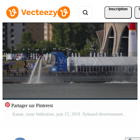
Inscription
Partager sur Pinterest
Kazan, russe fédération, juin 15, 2019. flyboard divertissement pour gens à le air spectacle dans Kazan. spectateurs sur le digue, extrême vol plus de l'eau. incroyable des trucs avec mouche planche