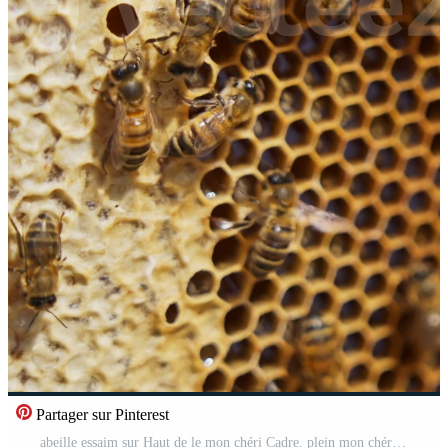
Partager sur Pinterest
abeille essaim sur Haut de le mon chéri Cadre. plein mon chéri peigne avec moitié de le cellules scellé. nid d'abeille avec les abeilles Contexte. proche en haut. verticale vidéo Vidéo Pro