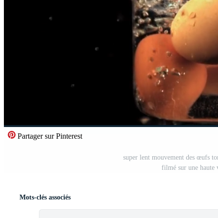
Partager sur Pinterest
super lent mouvement des œufs tom
filmé sur une haute 
Mots-clés associés