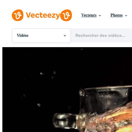
Vecteurs
Photos
Vidéos
Toutes Images
Photos
PNGs
PSDs
SVGs
Modèles
Vecteurs
Vidéos
Motion graphics
Images Éditoriales
Événements Éditoriaux