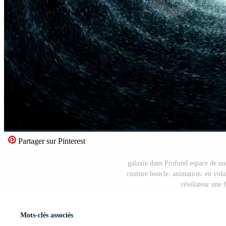
Partager sur Pinterest
galaxie dans Profond espace de une
couture boucle. animation. en vola
révélateur une f
Mots-clés associés