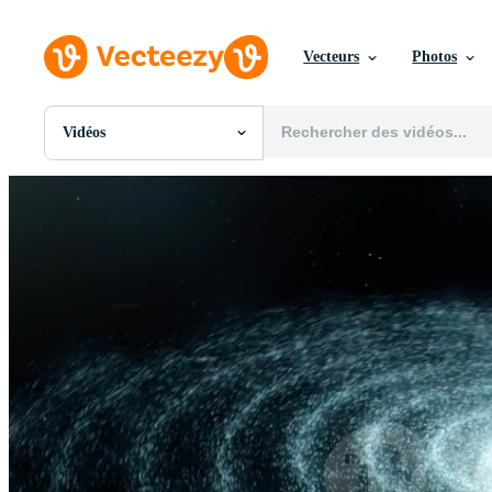
Vecteurs
Photos
Vidéos
Toutes Images
Photos
PNGs
PSDs
SVGs
Modèles
Vecteurs
Vidéos
Motion graphics
Images Éditoriales
Événements Éditoriaux