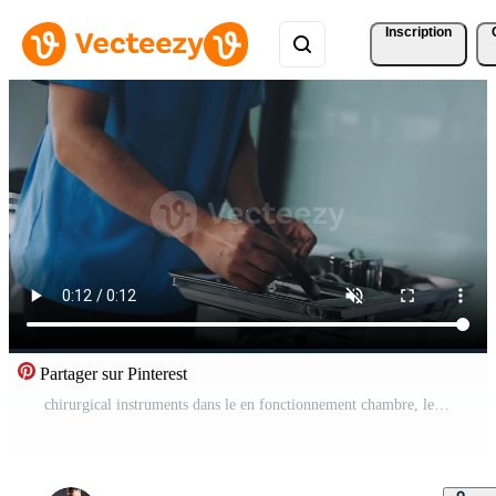
Inscription
Partager sur Pinterest
chirurgical instruments dans le en fonctionnement chambre, le du chirurgien assistant arrange leur sur une stérile Takani. le concept de la médecine, chirurgie, stérile zone. Plastique chirurgie. sélectif se concentrer. Vidéo Gratuite