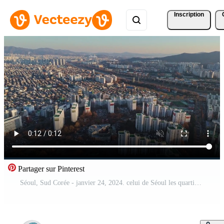
Inscription
Partager sur Pinterest
Séoul, Sud Corée - janvier 24, 2024. celui de Séoul les quartiers révéler moderne vie. gratte-ciel appartements dans celui de Séoul les quartiers symboliser Sud la Corée Urbain innovation confort marque celui de Séoul les quartiers