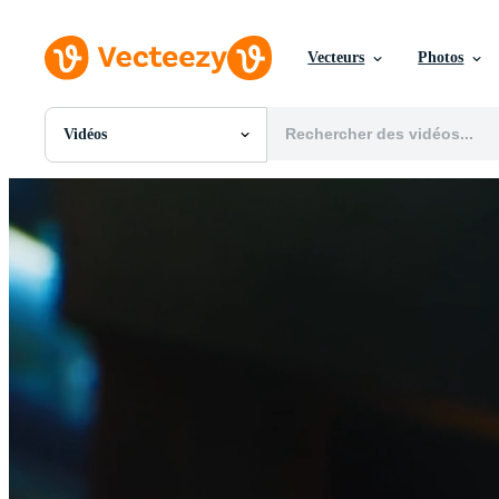
Vecteurs
Photos
Vidéos
Toutes Images
Photos
PNGs
PSDs
SVGs
Modèles
Vecteurs
Vidéos
Motion graphics
Images Éditoriales
Événements Éditoriaux