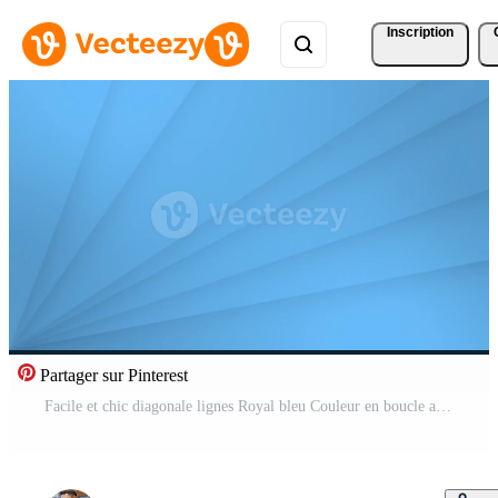
Inscription
Partager sur Pinterest
Facile et chic diagonale lignes Royal bleu Couleur en boucle arrière-plan, prime luxe affaires Contexte Vidéo Gratuite