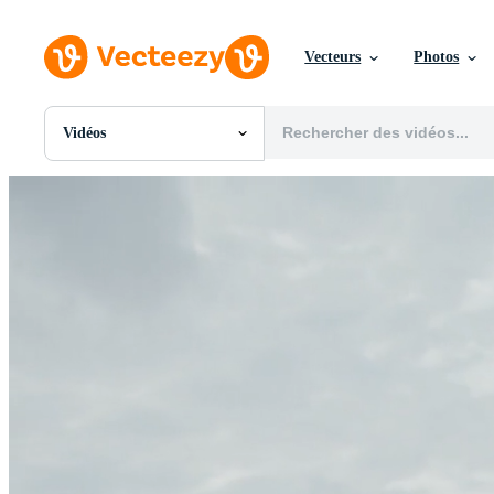
Vecteurs
Photos
Vidéos
Toutes Images
Photos
PNGs
PSDs
SVGs
Modèles
Vecteurs
Vidéos
Motion graphics
Images Éditoriales
Événements Éditoriaux