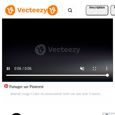
Inscription
Partager sur Pinterest
abstrait rouge Crabe en mouvement isolé sur une noir Contexte en dessous de le lanterne lumière. conception. Animé petit mignonne crabe, modèle de crustacé animal. Vidéo Pro