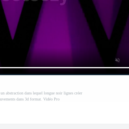
 un abstraction dans lequel longue noir lignes créer
ouvements dans 3d format. Vidéo Pro