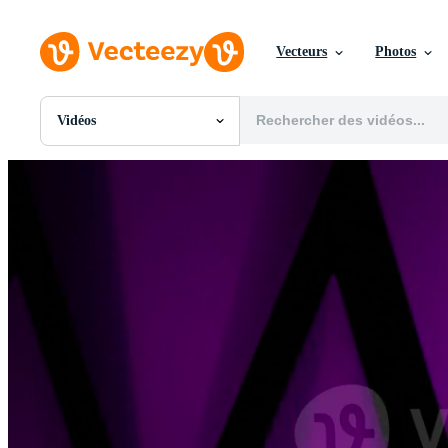
Vecteurs
Photos
Vidéos
Toutes Images
Photos
PNGs
PSDs
SVGs
Modèles
Vecteurs
Vidéos
Motion graphics
Images Éditoriales
Événements Éditoriaux