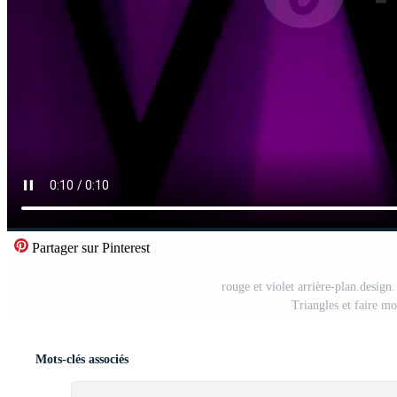
Partager sur Pinterest
rouge et violet arrière-plan.design.
Triangles et faire m
Mots-clés associés