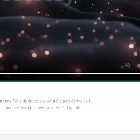
s une Toile de étincelant constellations dérive de à
 doux oreillers et couvertures. Vidéo Gratuite