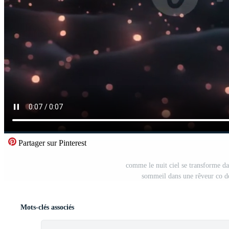
Partager sur Pinterest
comme le nuit ciel se transforme dan
sommeil dans une rêveur co de
Mots-clés associés