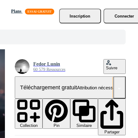
Plans
Inscription
Connecter
Fedor Lunin
Suivre
60 579 Ressources
Téléchargement gratuit
Attribution nécessaire
Collection
Similaire
Pin
Partager