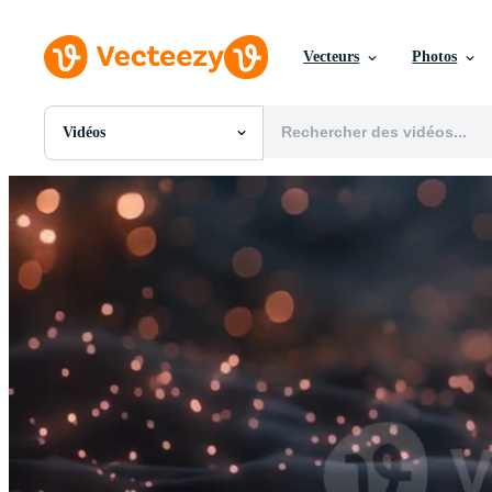
Vecteurs
Photos
Vidéos
Toutes Images
Photos
PNGs
PSDs
SVGs
Modèles
Vecteurs
Vidéos
Motion graphics
Images Éditoriales
Événements Éditoriaux