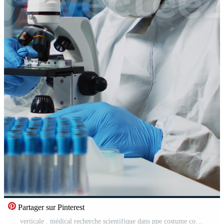
Partager sur Pinterest
verticale . médical recherche scientifique dans ppe costume conduite vaccin développement en utilisant numérique microscope dans une biologique appliqué science laboratoire. caucasien laboratoire ingénieur dans combinaison travail sur médical traitement Vidéo Pro