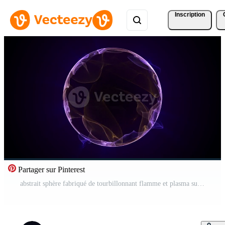
Inscription
Partager sur Pinterest
abstrait sphère fabriqué de tourbillonnant flamme et plasma sur une foncé Contexte. énergie Balle de embrasé lisse vagues. bouclable animation pour logo. numérique les technologies et science économiseur d'écran. boucle, 4k, 60 images par seconde Vidéo Pro