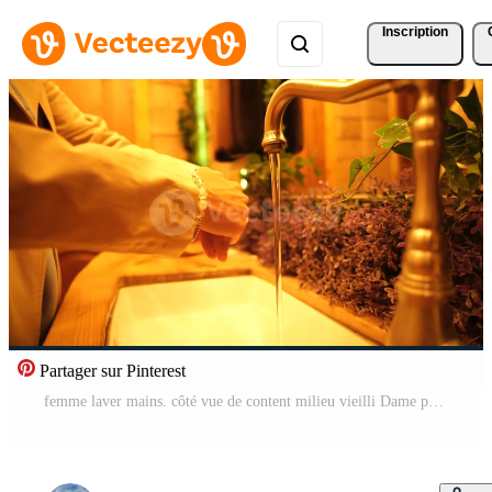
Inscription
Partager sur Pinterest
femme laver mains. côté vue de content milieu vieilli Dame prise liquide savon et la lessive mains en dessous de robinet l'eau à café salle de repos. jolie femelle la lessive mains dans évier après Aller à salle de bains. lent mouvement Vidéo Pro