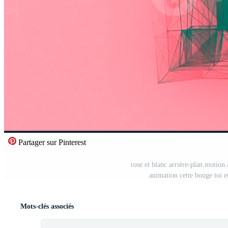
Partager sur Pinterest
rose et blanc arrière-plan.motion.
animation cette bouge toi 
Mots-clés associés