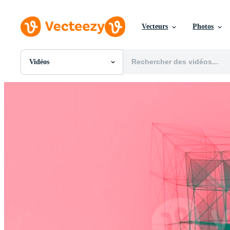
Vecteurs
Photos
Vidéos
Toutes Images
Photos
PNGs
PSDs
SVGs
Modèles
Vecteurs
Vidéos
Motion graphics
Images Éditoriales
Événements Éditoriaux